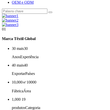
OEM e ODM
01
Marca Têxtil Global
30 mais
30
Anos
Experiência
40 mais
40
Exportar
Países
10,000㎡
10000
Fábrica
Área
1,000
19
produtos
Categoria