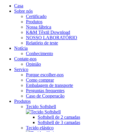
Casa
Sobre nós
Certificado
Produtos
Nossa fábrica
K&M Têxtil Download
NOSSO LABORATÓRIO
Relatório de teste
Notícia
Conhecimento
Contate-nos
Opinião
Serviço
Porque escolher-nos
Como comprar
Embalagem de transporte
Perguntas frequentes
Caso de Cooperação
Produtos
Tecido Softshell
Softshell de 2 camadas
Softshell de 3 camadas
Tecido elástico