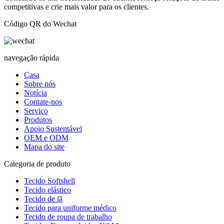
competitivas e crie mais valor para os clientes.
Código QR do Wechat
navegação rápida
Casa
Sobre nós
Notícia
Contate-nos
Serviço
Produtos
Apoio Sustentável
OEM e ODM
Mapa do site
Categoria de produto
Tecido Softshell
Tecido elástico
Tecido de lã
Tecido para uniforme médico
Tecido de roupa de trabalho