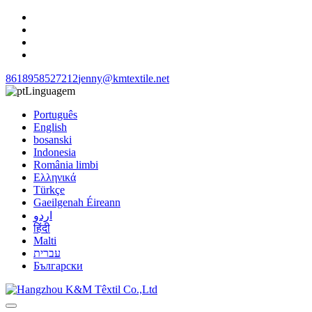
8618958527212
jenny@kmtextile.net
Linguagem
Português
English
bosanski
Indonesia
România limbi
Ελληνικά
Türkçe
Gaeilgenah Éireann
اردو
हिंदी
Malti
עברית
Български